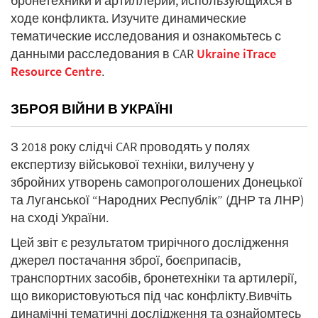
бронетехники и артиллерии, использующихся в
ходе конфликта. Изучите динамические
тематические исследования и ознакомьтесь с
данными расследования в CAR
Ukraine iTrace
Resource Centre
.
ЗБРОЯ ВІЙНИ В УКРАЇНІ
З 2018 року слідчі CAR проводять у полях
експертизу військової техніки, вилучену у
збройних утворень самопроголошених Донецької
та Луганської “Народних Республік” (ДНР та ЛНР)
на сході України.
Цей звіт є результатом трирічного дослідження
джерел постачання зброї, боєприпасів,
транспортних засобів, бронетехніки та артилерії,
що використовуються під час конфлікту.Вивчіть
динамічні тематичні дослідження та ознайомтесь